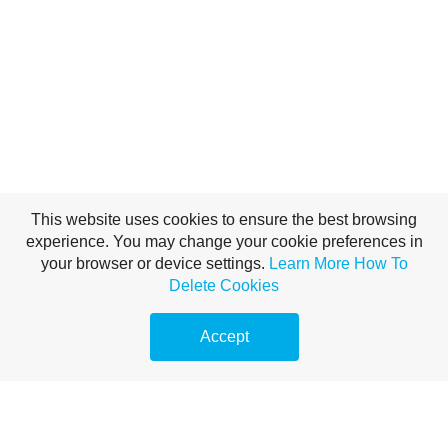
This website uses cookies to ensure the best browsing
experience. You may change your cookie preferences in
your browser or device settings.
Learn More
How To
Translate This Page
Delete Cookies
Powered by
Translate
Accept
Libro de Oseas
El libro de Oseas es un texto bíblico del Antiguo Testamento cristiano y
del
Tanaj
hebreo. Para los protestantes se trata del primero de los
profetas menores, mientras que para los católicos es el segundo (luego
de Baruc). Tanto en las Biblias protestantes como en las católicas se
encuentra ubicado entre Daniel y Joel.