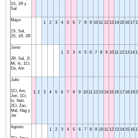
1S, 1R y
Sal
Mayo
1
2
3
4
5
6
7
8
9
10
11
12
13
14
15
16
17
1
1S, Sal,
2S, 1R, 2R
Junio
1
2
3
4
5
6
7
8
9
10
11
12
13
14
1
2R, Sal, Jl,
Mi, Is, 1Cr,
Os, Am
Julio
1Cr, Am,
1
2
3
4
5
6
7
8
9
10
11
12
13
14
15
16
17
18
19
2
Jon, 1Cr,
Is, Nah,
2Cr, Zac,
Mal, Hag y
Jer
Agosto
1
2
3
4
5
6
7
8
9
10
11
12
13
14
15
16
1
2Cr, Jer y