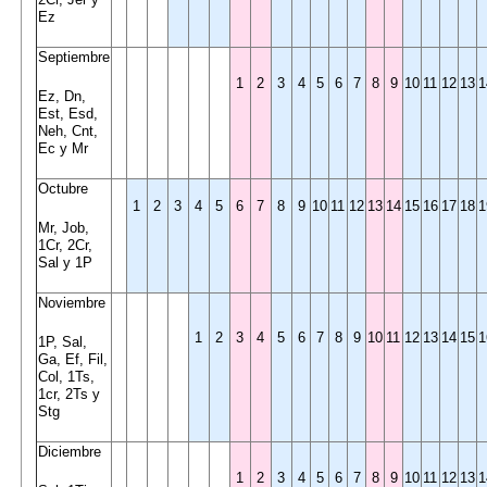
Ez
Septiembre
1
2
3
4
5
6
7
8
9
10
11
12
13
1
Ez, Dn,
Est, Esd,
Neh, Cnt,
Ec y Mr
Octubre
1
2
3
4
5
6
7
8
9
10
11
12
13
14
15
16
17
18
1
Mr, Job,
1Cr, 2Cr,
Sal y 1P
Noviembre
1
2
3
4
5
6
7
8
9
10
11
12
13
14
15
1
1P, Sal,
Ga, Ef, Fil,
Col, 1Ts,
1cr, 2Ts y
Stg
Diciembre
1
2
3
4
5
6
7
8
9
10
11
12
13
1