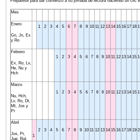
Prepárese para dar comienzo a su jornada de lectura haciendo un clic e
Mes
Enero
1
2
3
4
5
6
7
8
9
10
11
12
13
14
15
16
17
18
1
Gn, Jn, Ex
y Ro
Febrero
1
2
3
4
5
6
7
8
9
10
11
12
13
14
15
1
Ex, Ro, Lv,
He, Nu y
Hch
Marzo
1
2
3
4
5
6
7
8
9
10
11
12
13
14
15
1
Nu, Hch,
Lv, Ro, Dt,
Mt, Jos y
Pr
Abril
2
3
4
5
6
7
8
9
10
11
12
13
14
15
16
17
18
19
2
Jos, Pr,
1
Jue, Rut,