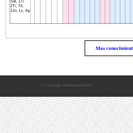
Sal, 1Ti,
2Ti, Tit,
1Jn, Lc, Ap
Mas conocimien
© Copyright SabiduriadeCristo