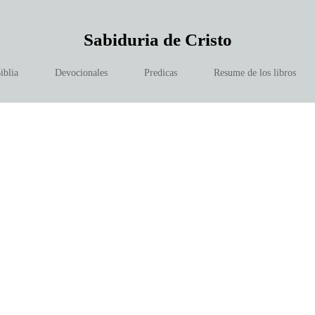
Sabiduria de Cristo
iblia
Devocionales
Predicas
Resume de los libros