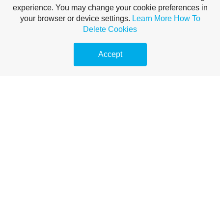
experience. You may change your cookie preferences in
your browser or device settings.
Learn More
How To
Delete Cookies
Translate This Page
Accept
Powered by
Translate
El bautizarce es una obedencia....
Tenemos que ser bautizado en el nombre del Padre, del Hijo y del
Espíritu Santo para obedecer a Nuestro Señor.
1. ¿Es el bautismo para mí?
“... Si crees de todo corazón, bien puedes...” Hechos 8:37
“Así que, los que recibieron su palabra fueron bautizados...” Hechos
2:41
Conclusión:
El bautismo es sólo para los verdaderos hijos de Dios.